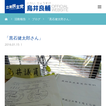
ーム
活動報告
ブログ
「黒石健太郎さん」
トップページ
基本政策
「黒石健太郎さん」
2016.01.15
プロフィール
事務所アクセス
活動報告