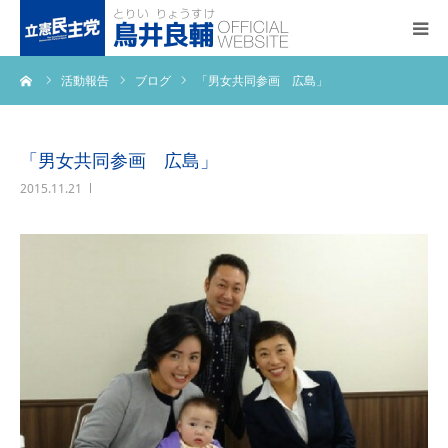
ーム
活動報告
ブログ
「男女共同参画 広島」
トップページ
基本政策
「男女共同参画 広島」
2015.11.21
プロフィール
事務所アクセス
活動報告