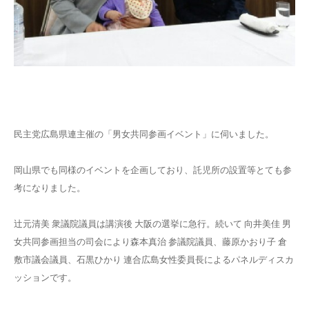
民主党広島県連主催の「男女共同参画イベント」に伺いました。
岡山県でも同様のイベントを企画しており、託児所の設置等とても参
考になりました。
辻元清美 衆議院議員は講演後 大阪の選挙に急行。続いて 向井美佳 男
女共同参画担当の司会により森本真治 参議院議員、藤原かおり子 倉
敷市議会議員、石黒ひかり 連合広島女性委員長によるパネルディスカ
ッションです。