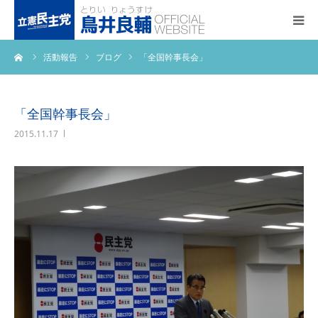
ーム
活動報告
ブログ
「全国幹事長会」
トップページ
基本政策
「全国幹事長会」
2015.11.17
プロフィール
事務所アクセス
活動報告