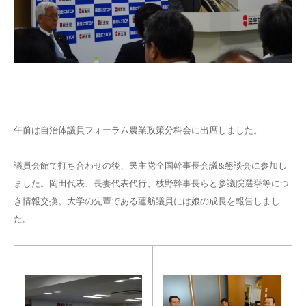
午前は自治体議員フォーラム農業政策分科会に出席しました。
議員会館で打ち合わせの後、民主党全国幹事長会議&懇談会に参加し
ました。岡田代表、長妻代表代行、枝野幹事長らと参議院選挙等につ
き情報交換。大学の先輩である蓮舫議員には娘の成長を報告しまし
た。