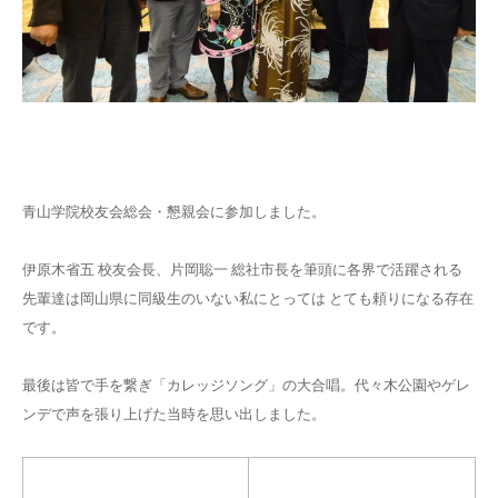
青山学院校友会総会・懇親会に参加しました。
伊原木省五 校友会長、片岡聡一 総社市長を筆頭に各界で活躍される
先輩達は岡山県に同級生のいない私にとっては とても頼りになる存在
です。
最後は皆で手を繋ぎ「カレッジソング」の大合唱。代々木公園やゲレ
ンデで声を張り上げた当時を思い出しました。