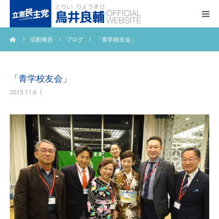
ーム
活動報告
ブログ
「青学校友会」
トップページ
基本政策
「青学校友会」
2015.11.6
プロフィール
事務所アクセス
活動報告