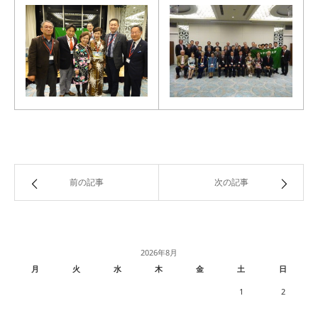
前の記事
次の記事
2026年8月
月
火
水
木
金
土
日
1
2