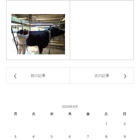
前の記事
次の記事
2026年8月
月
火
水
木
金
土
日
1
2
3
4
5
6
7
8
9