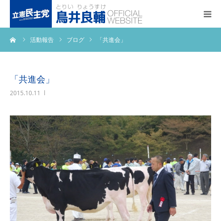
ーム
活動報告
ブログ
「共進会」
トップページ
基本政策
「共進会」
2015.10.11
プロフィール
事務所アクセス
活動報告