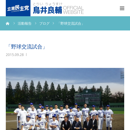
ーム
活動報告
ブログ
「野球交流試合」
トップページ
基本政策
「野球交流試合」
2015.09.28
プロフィール
事務所アクセス
活動報告