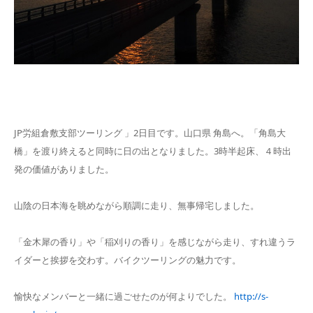
JP労組倉敷支部ツーリング 」2日目です。山口県 角島へ。「角島大
橋」を渡り終えると同時に日の出となりました。3時半起床、４時出
発の価値がありました。
山陰の日本海を眺めながら順調に走り、無事帰宅しました。
「金木犀の香り」や「稲刈りの香り」を感じながら走り、すれ違うラ
イダーと挨拶を交わす。バイクツーリングの魅力です。
愉快なメンバーと一緒に過ごせたのが何よりでした。
http://s-