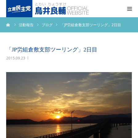
ーム
活動報告
ブログ
「JP労組倉敷支部ツーリング」2日目
トップページ
基本政策
「JP労組倉敷支部ツーリング」2日目
2015.09.23
プロフィール
事務所アクセス
活動報告