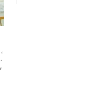
ーク
さ
Ｐ