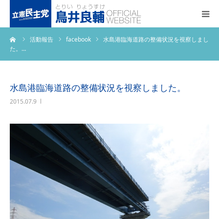
ーム
活動報告
facebook
水島港臨海道路の整備状況を視察しまし
トップページ
た。…
基本政策
水島港臨海道路の整備状況を視察しました。
プロフィール
2015.07.9
事務所アクセス
活動報告