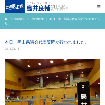
ーム
活動報告
facebook
本日、岡山県議会代表質問が行われまし
トップページ
た。…
基本政策
本日、岡山県議会代表質問が行われました。
プロフィール
2015.06.18
事務所アクセス
活動報告