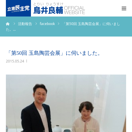
ーム
活動報告
facebook
「第50回 玉島陶芸会展」に伺いまし
トップページ
た。…
基本政策
「第50回 玉島陶芸会展」に伺いました。
プロフィール
2015.05.24
事務所アクセス
活動報告