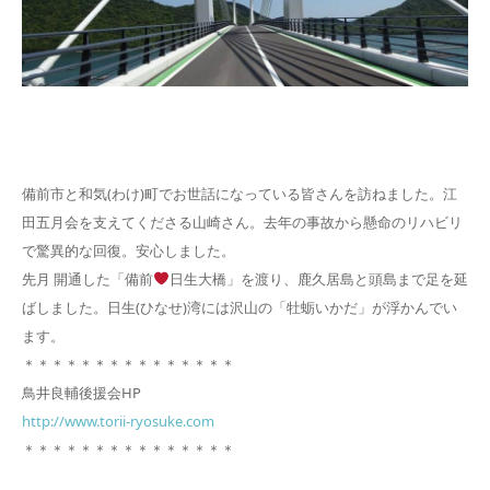
備前市と和気(わけ)町でお世話になっている皆さんを訪ねました。江
田五月会を支えてくださる山崎さん。去年の事故から懸命のリハビリ
で驚異的な回復。安心しました。
先月 開通した「備前
日生大橋」を渡り、鹿久居島と頭島まで足を延
ばしました。日生(ひなせ)湾には沢山の「牡蛎いかだ」が浮かんでい
ます。
＊＊＊＊＊＊＊＊＊＊＊＊＊＊＊
鳥井良輔後援会HP
http://www.torii-ryosuke.com
＊＊＊＊＊＊＊＊＊＊＊＊＊＊＊