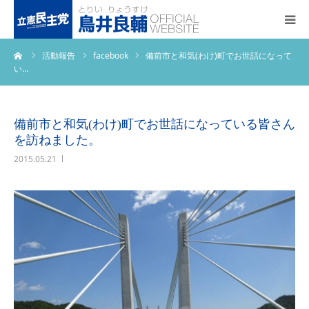
ーム
活動報告
facebook
備前市と和気(わけ)町でお世話になって
トップページ
い…
基本政策
備前市と和気(わけ)町でお世話になっている皆さん
プロフィール
を訪ねました。
2015.05.21
事務所アクセス
活動報告