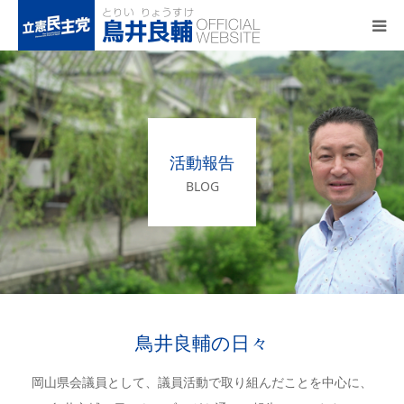
トップページ
基本政策
活動報告
プロフィール
BLOG
事務所アクセス
活動報告
鳥井良輔の日々
岡山県会議員として、議員活動で取り組んだことを中心に、