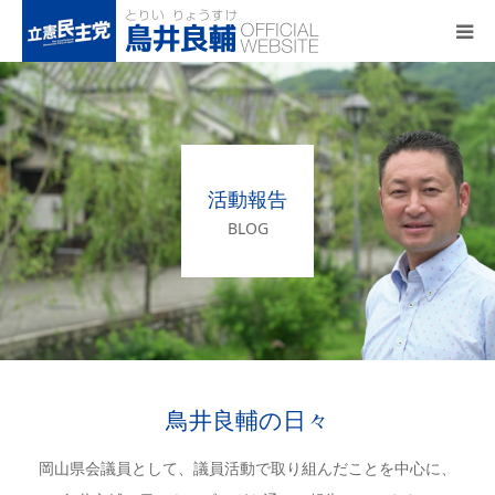
トップページ
基本政策
活動報告
プロフィール
BLOG
事務所アクセス
活動報告
鳥井良輔の日々
岡山県会議員として、議員活動で取り組んだことを中心に、