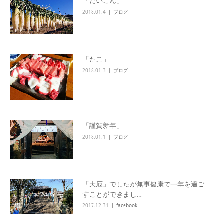
「だいこん」
2018.01.4
ブログ
「たこ」
2018.01.3
ブログ
「謹賀新年」
2018.01.1
ブログ
「大厄」でしたが無事健康で一年を過ご
すことができまし…
2017.12.31
facebook