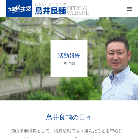
トップページ
基本政策
活動報告
プロフィール
BLOG
事務所アクセス
活動報告
鳥井良輔の日々
岡山県会議員として、議員活動で取り組んだことを中心に、