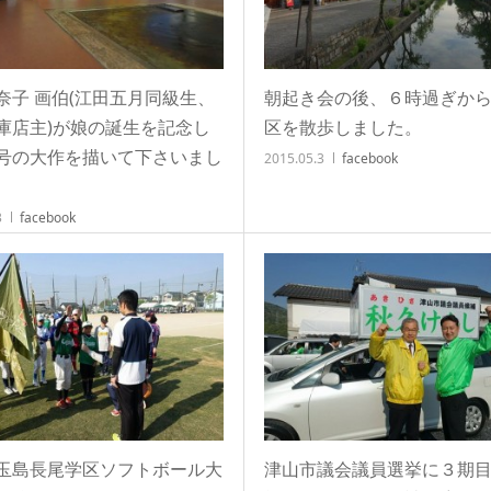
奈子 画伯(江田五月同級生、
朝起き会の後、６時過ぎか
庫店主)が娘の誕生を記念し
区を散歩しました。
号の大作を描いて下さいまし
2015.05.3
facebook
3
facebook
玉島長尾学区ソフトボール大
津山市議会議員選挙に３期