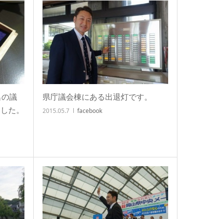
名の議
県庁議会棟にある出退灯です。
ました。
2015.05.7
facebook