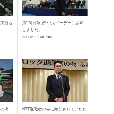
ら美観地
第26回岡山県中央メーデーに参加
しました。
2015.05.2
facebook
目の挑
NTT退職者の会に参加させていただ