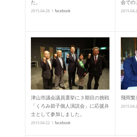
た。
会での
2015.04.26
facebook
2015.04.
津山市議会議員選挙に３期目の挑戦
飛岡繁
「くろみ節子個人演説会」に応援弁
2015.04.
士として参加しました。
2015.04.22
facebook