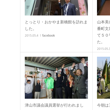
とっとり・おかやま新橋館を訪れま
山本美
した。
番町文
て５０
2015.05.4
facebook
た。
2015.05.
津山市議会議員選挙が行われまし
今朝は