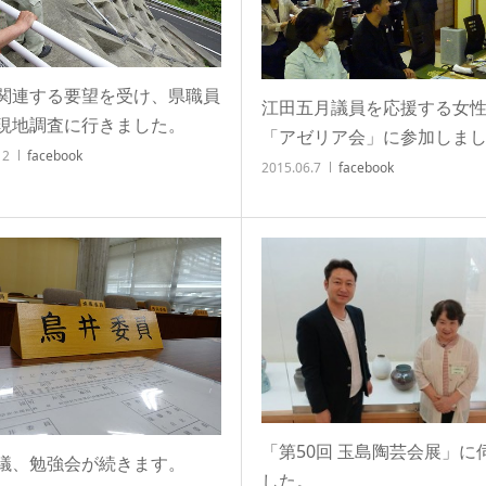
関連する要望を受け、県職員
江田五月議員を応援する女
現地調査に行きました。
「アゼリア会」に参加しま
12
facebook
2015.06.7
facebook
「第50回 玉島陶芸会展」に
議、勉強会が続きます。
した。