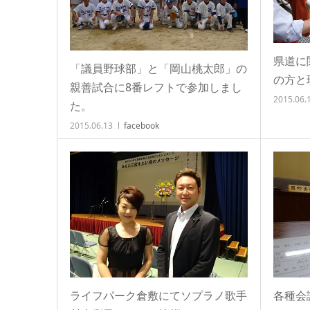
県道に
「議員野球部」と「岡山桃太郎」の
の方と
親善試合に8番レフトで参加しまし
2015.06.
た。
2015.06.13
facebook
ライフパーク倉敷にてソプラノ歌手
各種会