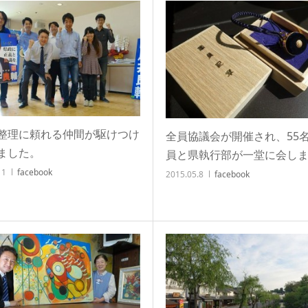
整理に頼れる仲間が駆けつけ
全員協議会が開催され、55
ました。
員と県執行部が一堂に会し
11
facebook
2015.05.8
facebook