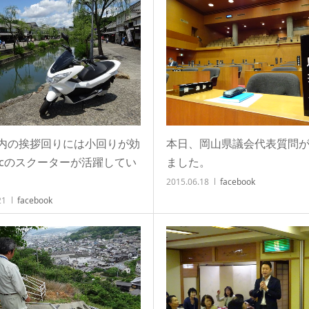
内の挨拶回りには小回りが効
本日、岡山県議会代表質問
5ccのスクーターが活躍してい
ました。
2015.06.18
facebook
21
facebook