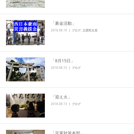
「募金活動」
2018.08.19
ブログ
,
立憲民主党
「8月15日」
2018.08.15
ブログ
「迎え火」
2018.08.13
ブログ
「災害対策本部」