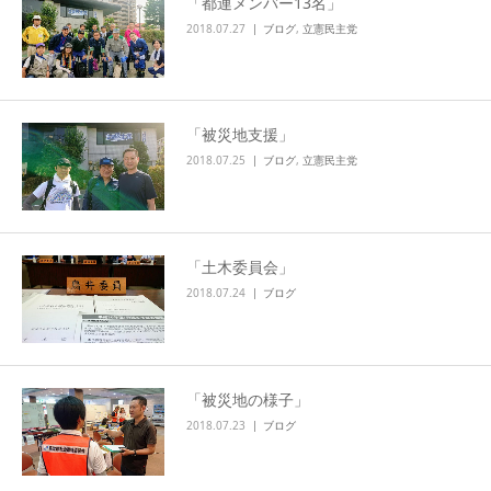
「都連メンバー13名」
2018.07.27
ブログ
,
立憲民主党
「被災地支援」
2018.07.25
ブログ
,
立憲民主党
「土木委員会」
2018.07.24
ブログ
「被災地の様子」
2018.07.23
ブログ