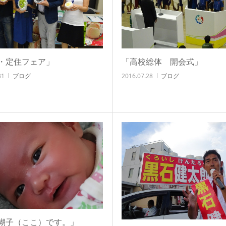
・定住フェア」
「高校総体 開会式」
31
ブログ
2016.07.28
ブログ
瑚子（ここ）です。」