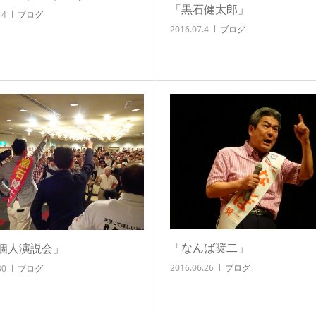
「黒石健太郎」
14
ブログ
2016.07.4
ブログ
「なんば奨二」
個人演説会」
2016.06.26
ブログ
30
ブログ