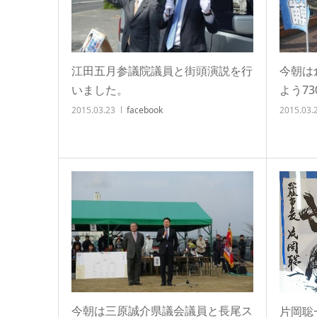
江田五月参議院議員と街頭演説を行
今朝は
いました。
よう7
2015.03.23
facebook
2015.03.
今朝は三原誠介県議会議員と長尾ス
片岡聡