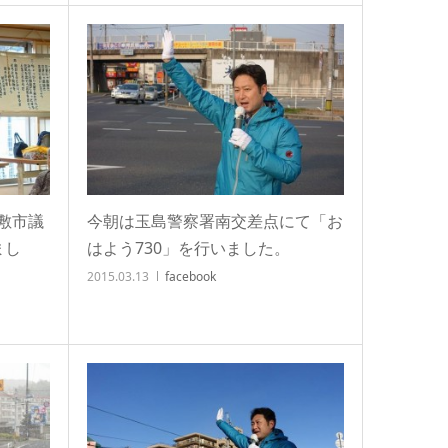
敷市議
今朝は玉島警察署南交差点にて「お
まし
はよう730」を行いました。
2015.03.13
facebook