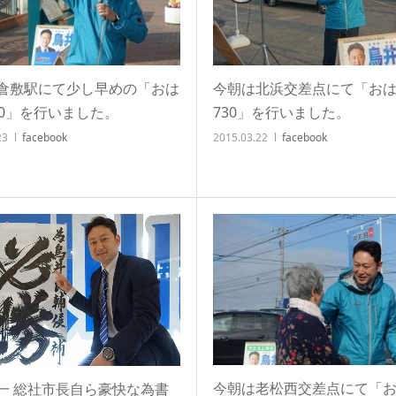
倉敷駅にて少し早めの「おは
今朝は北浜交差点にて「お
30」を行いました。
730」を行いました。
23
facebook
2015.03.22
facebook
今朝は老松西交差点にて「
一 総社市長自ら豪快な為書