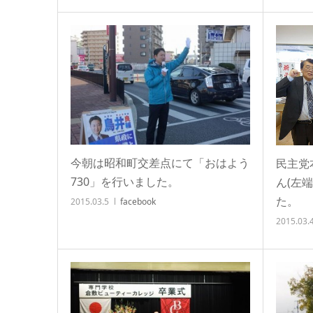
今朝は昭和町交差点にて「おはよう
民主党
730」を行いました。
ん(左
た。
2015.03.5
facebook
2015.03.