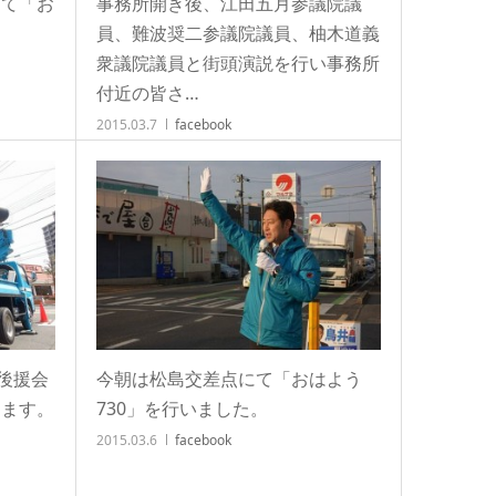
にて「お
事務所開き後、江田五月参議院議
員、難波奨二参議院議員、柚木道義
衆議院議員と街頭演説を行い事務所
付近の皆さ…
2015.03.7
facebook
輔後援会
今朝は松島交差点にて「おはよう
します。
730」を行いました。
2015.03.6
facebook